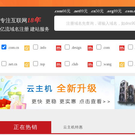
.com
66元
.net
89元
.cn
50元
.org
89元
.com.
18年
专注互联网
亿流域名注册 建站服务
.com.cn
.info
.design
.com
.net.cn
.top
.club
.wang
正在热销
云主机特惠