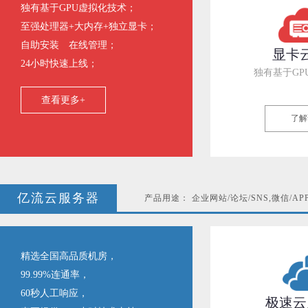
独有基于GPU虚拟化技术；
至强处理器+大内存+独立显卡；
自助安装 在线管理；
显卡
24小时快速上线；
独有基于GP
查看更多+
了解
亿流云服务器
产品用途： 企业网站/论坛/SNS,微信/AP
精选全国高品质机房，
99.99%连通率，
60秒人工响应，
极速云