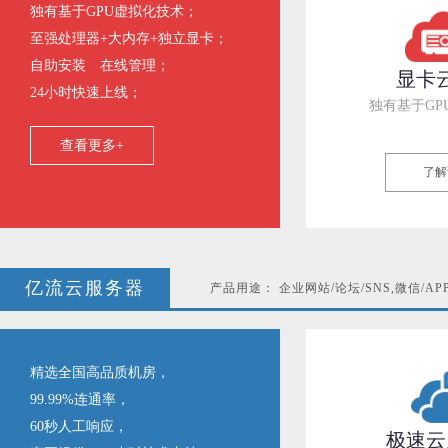
独有基于GPU虚拟化技术；
至强处理器+大内存+独立显卡；
自助安装 在线管理；
显卡
24小时快速上线；
独有基于GP
查看更多+
了解
亿流云服务器
产品用途： 企业网站/论坛/SNS,微信/AP
精选全国高品质机房，
99.99%连通率，
60秒人工响应，
极速云