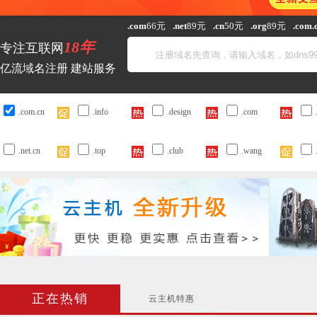
.com
66元
.net
89元
.cn
50元
.org
89元
.com.
18年
专注互联网
亿流域名注册 建站服务
.com.cn
.info
.design
.com
.net.cn
.top
.club
.wang
正在热销
云主机特惠