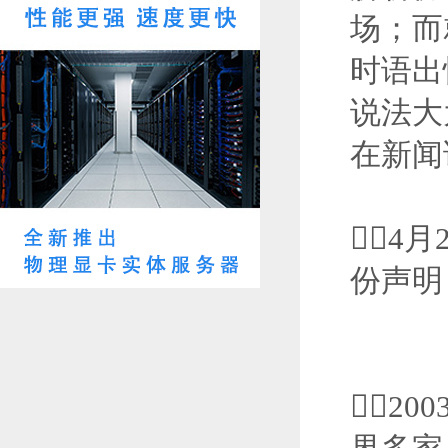
场；而
时语出
说法大
在新闻
4
份声明
20