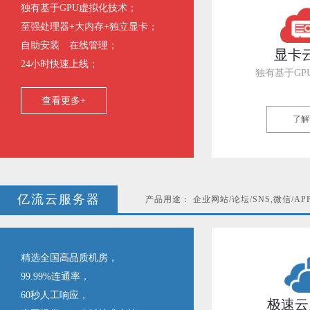
独有基于GPU虚拟化技术；
至强处理器+大内存+独立显卡；
自助安装 在线管理；
显卡
24小时快速上线；
独有基于GP
查看更多+
了解
亿流云服务器
产品用途： 企业网站/论坛/SNS,微信/AP
精选全国高品质机房，
99.99%连通率，
60秒人工响应，
极速云