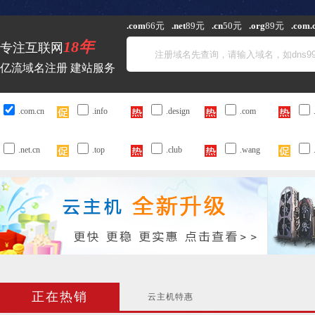
.com
66元
.net
89元
.cn
50元
.org
89元
.com.
18年
专注互联网
亿流域名注册 建站服务
.com.cn
.info
.design
.com
.net.cn
.top
.club
.wang
正在热销
云主机特惠